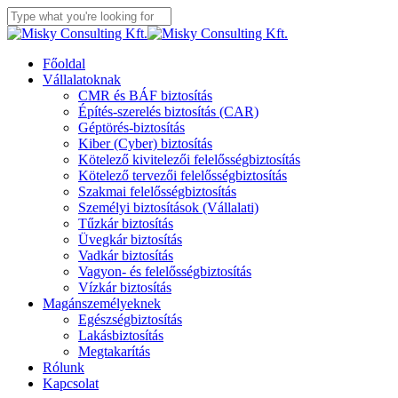
Skip
to
Close
main
Search
content
Menu
Főoldal
Vállalatoknak
CMR és BÁF biztosítás
Építés-szerelés biztosítás (CAR)
Géptörés-biztosítás
Kiber (Cyber) biztosítás
Kötelező kivitelezői felelősségbiztosítás
Kötelező tervezői felelősségbiztosítás
Szakmai felelősségbiztosítás
Személyi biztosítások (Vállalati)
Tűzkár biztosítás
Üvegkár biztosítás
Vadkár biztosítás
Vagyon- és felelősségbiztosítás
Vízkár biztosítás
Magánszemélyeknek
Egészségbiztosítás
Lakásbiztosítás
Megtakarítás
Rólunk
Kapcsolat