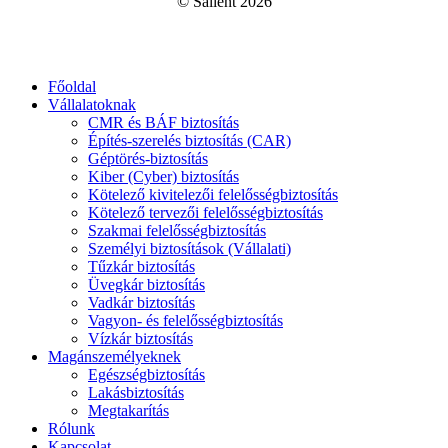
© Salient
2026
Close
Főoldal
Menu
Vállalatoknak
CMR és BÁF biztosítás
Építés-szerelés biztosítás (CAR)
Géptörés-biztosítás
Kiber (Cyber) biztosítás
Kötelező kivitelezői felelősségbiztosítás
Kötelező tervezői felelősségbiztosítás
Szakmai felelősségbiztosítás
Személyi biztosítások (Vállalati)
Tűzkár biztosítás
Üvegkár biztosítás
Vadkár biztosítás
Vagyon- és felelősségbiztosítás
Vízkár biztosítás
Magánszemélyeknek
Egészségbiztosítás
Lakásbiztosítás
Megtakarítás
Rólunk
Kapcsolat