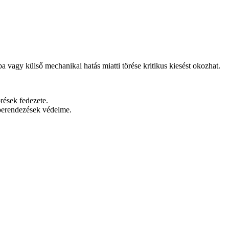
vagy külső mechanikai hatás miatti törése kritikus kiesést okozhat.
rések fedezete.
erendezések védelme.