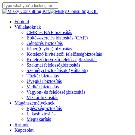
Skip
to
Close
main
Search
content
Menu
Főoldal
Vállalatoknak
CMR és BÁF biztosítás
Építés-szerelés biztosítás (CAR)
Géptörés-biztosítás
Kiber (Cyber) biztosítás
Kötelező kivitelezői felelősségbiztosítás
Kötelező tervezői felelősségbiztosítás
Szakmai felelősségbiztosítás
Személyi biztosítások (Vállalati)
Tűzkár biztosítás
Üvegkár biztosítás
Vadkár biztosítás
Vagyon- és felelősségbiztosítás
Vízkár biztosítás
Magánszemélyeknek
Egészségbiztosítás
Lakásbiztosítás
Megtakarítás
Rólunk
Kapcsolat