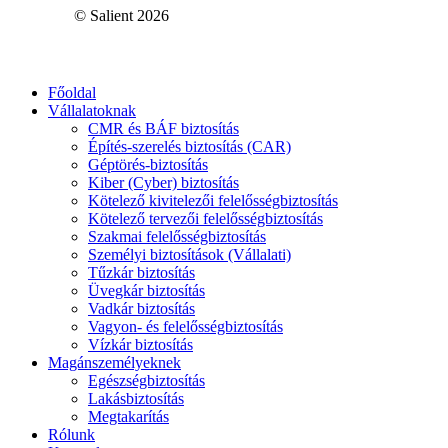
© Salient
2026
Close
Főoldal
Menu
Vállalatoknak
CMR és BÁF biztosítás
Építés-szerelés biztosítás (CAR)
Géptörés-biztosítás
Kiber (Cyber) biztosítás
Kötelező kivitelezői felelősségbiztosítás
Kötelező tervezői felelősségbiztosítás
Szakmai felelősségbiztosítás
Személyi biztosítások (Vállalati)
Tűzkár biztosítás
Üvegkár biztosítás
Vadkár biztosítás
Vagyon- és felelősségbiztosítás
Vízkár biztosítás
Magánszemélyeknek
Egészségbiztosítás
Lakásbiztosítás
Megtakarítás
Rólunk