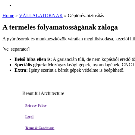
Menu
Home
»
VÁLLALATOKNAK
»
Géptörés-biztosítás
A termelés folyamatosságának záloga
A gyártósorok és munkaeszközök váratlan meghibásodása, kezelői hiba 
[vc_separator]
Belső hiba ellen is:
A gariancián túli, de nem kopásból eredő tö
Speciális gépek:
Mezőgazdasági gépek, nyomdagépek, CNC b
Extra:
Igény szerint a bérelt gépek védelme is beépíthető.
Beautiful Architecture
Privacy Policy
Legal
Terms & Conditions