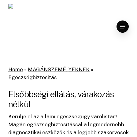
Skip
to
main
Menu
content
Home
»
MAGÁNSZEMÉLYEKNEK
»
Egészségbiztosítás
Elsőbbségi ellátás, várakozás
nélkül
Kerülje el az állami egészségügy várólistáit!
Magán egészségbiztosítással a legmodernebb
diagnosztikai eszközök és a legjobb szakorvosok