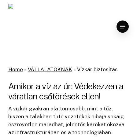
Skip
to
main
Menu
content
Home
»
VÁLLALATOKNAK
»
Vízkár biztosítás
Amikor a víz az úr: Védekezzen a
váratlan csőtörések ellen!
A vízkár gyakran alattomosabb, mint a tűz,
hiszen a falakban futó vezetékek hibája sokáig
észrevétlen maradhat, jelentős károkat okozva
az infrastruktúrában és a technológiában.