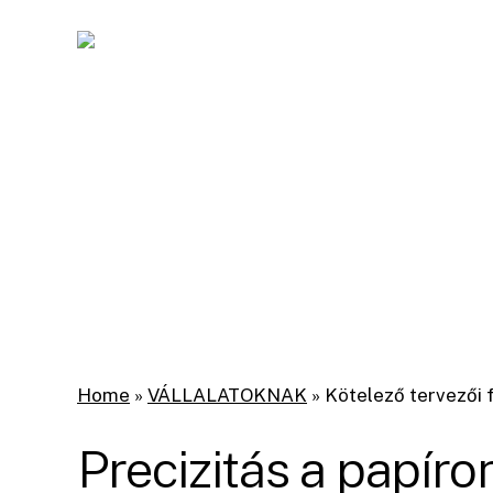
Skip
to
main
content
Home
»
VÁLLALATOKNAK
»
Kötelező tervezői 
Precizitás a papíro