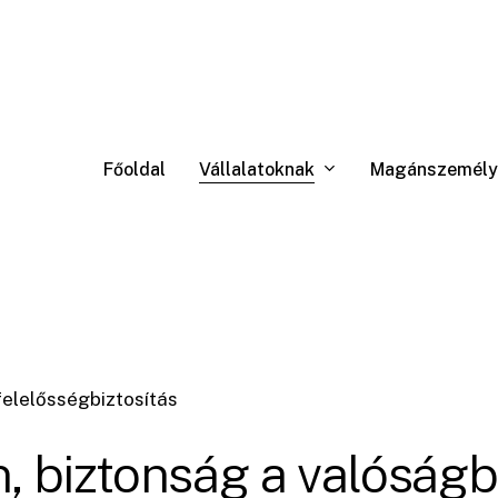
Vállalatoknak
Magánszemély
Főoldal
felelősségbiztosítás
n, biztonság a valóság